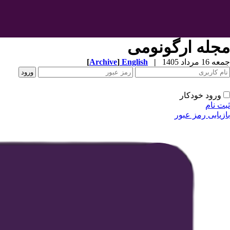
مجله ارگونومی
جمعه 16 مرداد 1405
|
English
]
Archive
[
ورود خودکار
ثبت نام
بازیابی رمز عبور