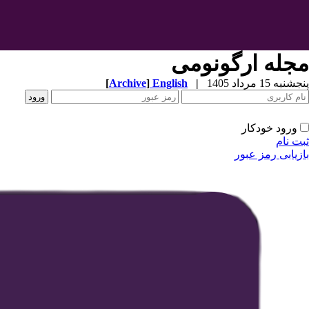
مجله ارگونومی
[
Archive
]
English
|
پنجشنبه 15 مرداد 1405
ورود خودکار
ثبت نام
بازیابی رمز عبور