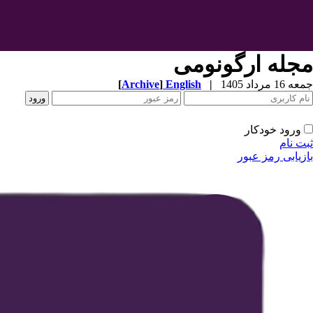
مجله ارگونومی
جمعه 16 مرداد 1405
|
English
]
Archive
[
ورود خودکار
ثبت نام
بازیابی رمز عبور