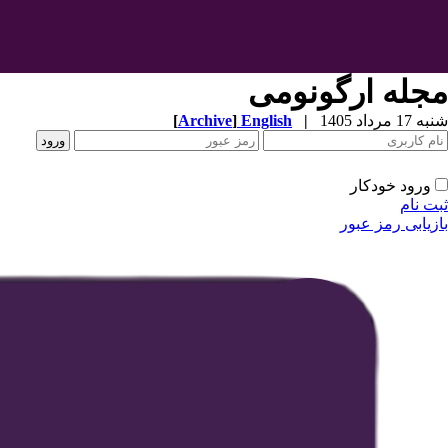
مجله ارگونومی
[
Archive
]
English
|
شنبه 17 مرداد 1405
ورود خودکار
ثبت نام
بازیابی رمز عبور