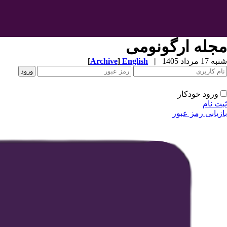
مجله ارگونومی
شنبه 17 مرداد 1405
|
English
]
Archive
[
ورود خودکار
ثبت نام
بازیابی رمز عبور