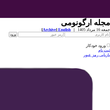
مجله ارگونومی
[
Archive
]
English
|
جمعه 16 مرداد 1405
ورود خودکار
ثبت نام
بازیابی رمز عبور