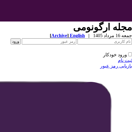
مجله ارگونومی
جمعه 16 مرداد 1405
|
English
]
Archive
[
ورود خودکار
ثبت نام
بازیابی رمز عبور