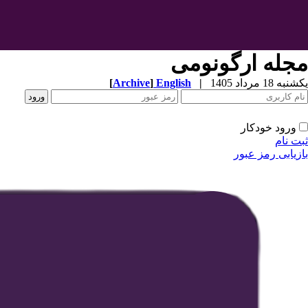
مجله ارگونومی
یکشنبه 18 مرداد 1405
|
English
]
Archive
[
ورود خودکار
ثبت نام
بازیابی رمز عبور