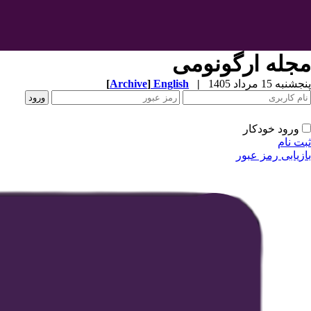
مجله ارگونومی
پنجشنبه 15 مرداد 1405
|
English
]
Archive
[
ورود خودکار
ثبت نام
بازیابی رمز عبور