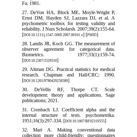
Fa; 1981.
27. DeVon HA, Block ME, Moyle‐Wright P,
Ernst DM, Hayden SJ, Lazzara DJ, et al. A
psychometric toolbox for testing validity and
reliability. J Nurs Scholarsh. 2007;39(2):155-64.
[
] [
]
DOI:10.1111/j.1547-5069.2007.00161.x
PMID
28. Landis JR, Koch GG. The measurement of
observer agreement for categorical data.
Biometrics. 1977;33(1):159-74.
[
]
DOI:10.2307/2529310
29. Altman DG. Practical statistics for medical
research. Chapman and Hall/CRC; 1990.
[
]
DOI:10.1201/9780429258589
30. DeVellis RF, Thorpe CT. Scale
development: theory and applications. Sage
publications; 2021.
31. Cronbach LJ. Coefficient alpha and the
internal structure of tests. psychometrika.
1951;16(3):297-334. [
]
DOI:10.1007/BF02310555
32. Mari A. Making conventional data
collection more child-friendly: questionnaires