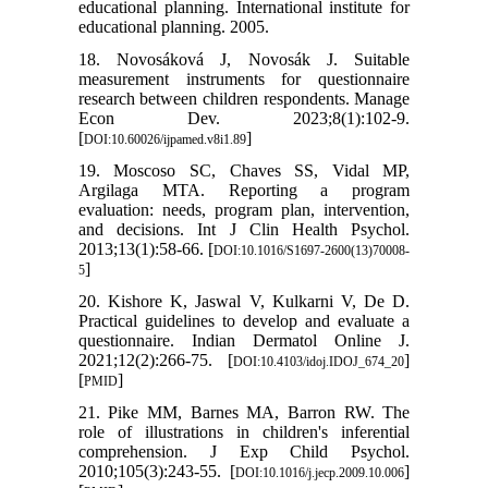
educational planning. International institute for
educational planning. 2005.
18. Novosáková J, Novosák J. Suitable
measurement instruments for questionnaire
research between children respondents. Manage
Econ Dev. 2023;8(1):102-9.
[
]
DOI:10.60026/ijpamed.v8i1.89
19. Moscoso SC, Chaves SS, Vidal MP,
Argilaga MTA. Reporting a program
evaluation: needs, program plan, intervention,
and decisions. Int J Clin Health Psychol.
2013;13(1):58-66. [
DOI:10.1016/S1697-2600(13)70008-
]
5
20. Kishore K, Jaswal V, Kulkarni V, De D.
Practical guidelines to develop and evaluate a
questionnaire. Indian Dermatol Online J.
2021;12(2):266-75. [
]
DOI:10.4103/idoj.IDOJ_674_20
[
]
PMID
21. Pike MM, Barnes MA, Barron RW. The
role of illustrations in children's inferential
comprehension. J Exp Child Psychol.
2010;105(3):243-55. [
]
DOI:10.1016/j.jecp.2009.10.006