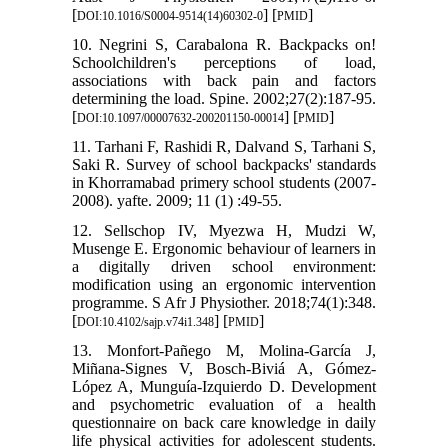
[
] [
]
DOI:10.1016/S0004-9514(14)60302-0
PMID
10. Negrini S, Carabalona R. Backpacks on!
Schoolchildren's perceptions of load,
associations with back pain and factors
determining the load. Spine. 2002;27(2):187-95.
[
] [
]
DOI:10.1097/00007632-200201150-00014
PMID
11. Tarhani F, Rashidi R, Dalvand S, Tarhani S,
Saki R. Survey of school backpacks' standards
in Khorramabad primery school students (2007-
2008). yafte. 2009; 11 (1) :49-55.
12. Sellschop IV, Myezwa H, Mudzi W,
Musenge E. Ergonomic behaviour of learners in
a digitally driven school environment:
modification using an ergonomic intervention
programme. S Afr J Physiother. 2018;74(1):348.
[
] [
]
DOI:10.4102/sajp.v74i1.348
PMID
13. Monfort-Pañego M, Molina-García J,
Miñana-Signes V, Bosch-Biviá A, Gómez-
López A, Munguía-Izquierdo D. Development
and psychometric evaluation of a health
questionnaire on back care knowledge in daily
life physical activities for adolescent students.