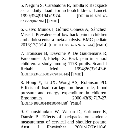
5. Negrini S, Carabalona R, Sibilla P. Backpack
as a daily load for schoolchildren. Lancet.
1999;354(9194):1974. [
DOI:10.1016/S0140-
] [
]
6736(99)04520-1
PMID
6. Calvo-Muñoz I, Gómez-Conesa A, Sánchez-
Meca J. Prevalence of low back pain in children
and adolescents: a meta-analysis. BMC pediatr.
2013;13(1):14. [
] [
]
DOI:10.1186/1471-2431-13-14
PMID
7. Troussier B, Davoine P, De Gaudemaris R,
Fauconnier J, Phelip X. Back pain in school
children. a study among 1178 pupils. Scand J
Rehabil Med. 1994;26(3):143-6.
[
] [
]
DOI:10.2340/1650197794143146
PMID
8. Hong Y, Li JX, Wong AS, Robinson PD.
Effects of load carriage on heart rate, blood
pressure and energy expenditure in children.
Ergonomics. 2000;43(6):717-27.
[
] [
]
DOI:10.1080/001401300404698
PMID
9. Chansirinukor W, Wilson D, Grimmer K,
Dansie B. Effects of backpacks on students:
measurement of cervical and shoulder posture.
Aust J Physiother. 2001;47(2):110-6.