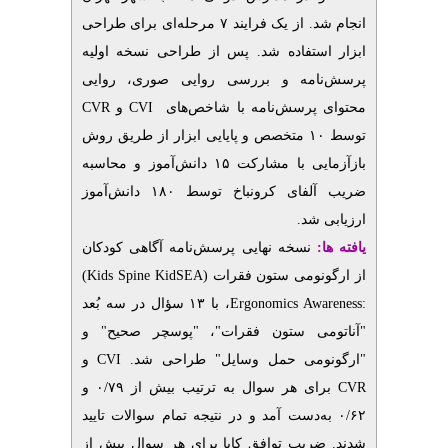
انجام شد.
از یک فرایند ۷ مرحله‌ای برای طراحی
ابزار استفاده شد. پس از طراحی نسخه اولیه
پرسش‌نامه و بررسی روایی صوری، روایی
CVR
و
CVI
محتوای پرسش‌نامه با شاخص‌های
توسط ۱۰ متخصص و پایایی ابزار از طریق روش
بازآزمایی با مشارکت ۱۵ دانش‌آموز و محاسبه
ضریب آلفای کرونباخ توسط ۱۸۰ دانش‌آموز
ارزیابی شد.
یافته ‌ها:
نسخه نهایی پرسش‌نامه آگاهی کودکان
(Kids Spine
KidSEA)
از ارگونومی ستون فقرات
، با ۱۳ سؤال در سه بُعد
Ergonomics Awareness:
"آناتومی ستون فقرات"، "پوسچر صحیح" و
و
CVI
"ارگونومی حمل وسایل" طراحی شد.
برای هر سوال به ترتیب بیش از ۰/۷۹ و
CVR
۰/۶۲ به‌دست آمد و در نتیجه تمام سوالات تایید
شدند.
ضریب توافق کاپا برای هر سوال بیش از