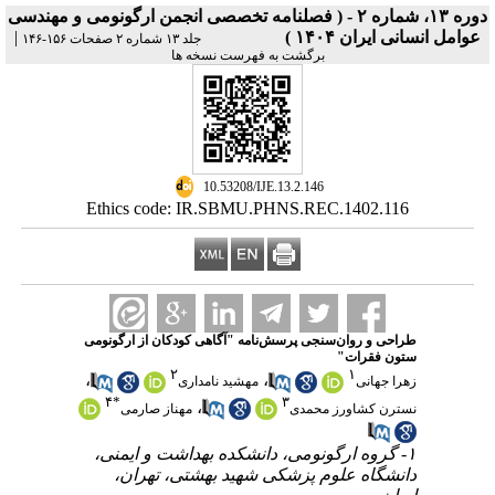
دوره ۱۳، شماره ۲ - ( فصلنامه تخصصی انجمن ارگونومی و مهندسی
|
عوامل انسانی ایران ۱۴۰۴ )
جلد ۱۳ شماره ۲ صفحات ۱۵۶-۱۴۶
برگشت به فهرست نسخه ها
‎ 10.53208/IJE.13.2.146
Ethics code: IR.SBMU.PHNS.REC.1402.116
طراحی و روان‌سنجی پرسش‌نامه "آگاهی کودکان از ارگونومی
ستون فقرات"
۲
۱
،
،
زهرا جهانی
مهشید نامداری
۴
*
۳
،
نسترن کشاورز محمدی
مهناز صارمی
۱- گروه ارگونومی، دانشکده بهداشت و ایمنی،
دانشگاه علوم پزشکی شهید بهشتی، تهران،