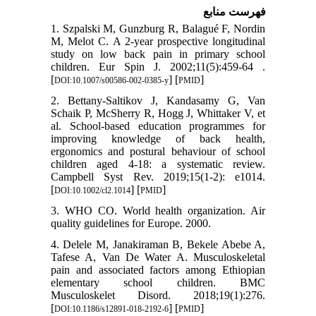
فهرست منابع
1. Szpalski M, Gunzburg R, Balagué F, Nordin
M, Melot C. A 2-year prospective longitudinal
study on low back pain in primary school
children. Eur Spin J. 2002;11(5):459-64 .
[
] [
]
DOI:10.1007/s00586-002-0385-y
PMID
2. Bettany-Saltikov J, Kandasamy G, Van
Schaik P, McSherry R, Hogg J, Whittaker V, et
al. School‐based education programmes for
improving knowledge of back health,
ergonomics and postural behaviour of school
children aged 4-18: a systematic review.
Campbell Syst Rev. 2019;15(1-2): e1014.
[
] [
]
DOI:10.1002/cl2.1014
PMID
3. WHO CO. World health organization. Air
quality guidelines for Europe. 2000.
4. Delele M, Janakiraman B, Bekele Abebe A,
Tafese A, Van De Water A. Musculoskeletal
pain and associated factors among Ethiopian
elementary school children. BMC
Musculoskelet Disord. 2018;19(1):276.
[
] [
]
DOI:10.1186/s12891-018-2192-6
PMID