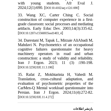
with young students. Afr Eval J.
2024;12(1):690. [
]
DOI:10.4102/aej.v12i1.690
33. Wang XC, Carter Ching C. Social
construction of computer experience in a first-
grade classroom: social processes and mediating
artifacts. Early Educ Dev. 2003;14(3):335-62.
[
]
DOI:10.1207/s15566935eed1403_4
34. Darestani M, Tapak L, Mirzaie AliAbadi M,
Mahdavi N. Psychometrics of an occupational
cognitive failures questionnaire for heavy
machinery operators in road and urban
construction: a study of validity and reliability.
Iran J Ergon. 2023; 11 (3) :190-198.
[
]
DOI:10.32592/IJE.11.3.190
35. Rafat Z, Mokhtarinia H, Vahedi M.
Translation, cross-cultural adaptation, and
evaluation of psychometric properties of the
CarMen-Q Mental workload questionnaire into
Persian. Iran J Ergon. 2024;11(4):272-82.
[
]
DOI:10.32592/IJE.11.4.272
بازنشر اطلاعات