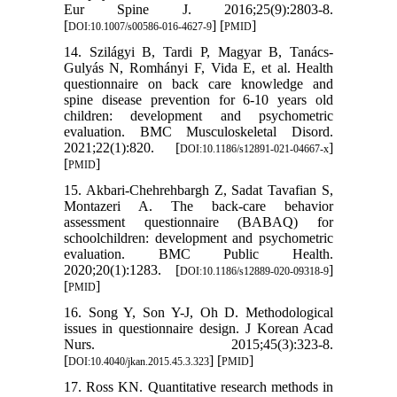
Eur Spine J. 2016;25(9):2803-8.
[
] [
]
DOI:10.1007/s00586-016-4627-9
PMID
14. Szilágyi B, Tardi P, Magyar B, Tanács-
Gulyás N, Romhányi F, Vida E, et al. Health
questionnaire on back care knowledge and
spine disease prevention for 6-10 years old
children: development and psychometric
evaluation. BMC Musculoskeletal Disord.
2021;22(1):820. [
]
DOI:10.1186/s12891-021-04667-x
[
]
PMID
15. Akbari-Chehrehbargh Z, Sadat Tavafian S,
Montazeri A. The back-care behavior
assessment questionnaire (BABAQ) for
schoolchildren: development and psychometric
evaluation. BMC Public Health.
2020;20(1):1283. [
]
DOI:10.1186/s12889-020-09318-9
[
]
PMID
16. Song Y, Son Y-J, Oh D. Methodological
issues in questionnaire design. J Korean Acad
Nurs. 2015;45(3):323-8.
[
] [
]
DOI:10.4040/jkan.2015.45.3.323
PMID
17. Ross KN. Quantitative research methods in