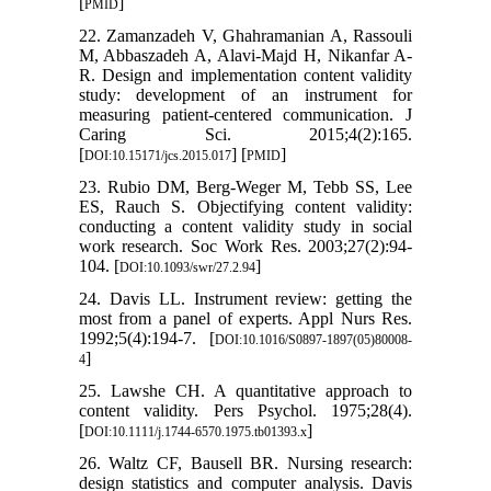
[
]
PMID
22. Zamanzadeh V, Ghahramanian A, Rassouli
M, Abbaszadeh A, Alavi-Majd H, Nikanfar A-
R. Design and implementation content validity
study: development of an instrument for
measuring patient-centered communication. J
Caring Sci. 2015;4(2):165.
[
] [
]
DOI:10.15171/jcs.2015.017
PMID
23. Rubio DM, Berg-Weger M, Tebb SS, Lee
ES, Rauch S. Objectifying content validity:
conducting a content validity study in social
work research. Soc Work Res. 2003;27(2):94-
104. [
]
DOI:10.1093/swr/27.2.94
24. Davis LL. Instrument review: getting the
most from a panel of experts. Appl Nurs Res.
1992;5(4):194-7. [
DOI:10.1016/S0897-1897(05)80008-
]
4
25. Lawshe CH. A quantitative approach to
content validity. Pers Psychol. 1975;28(4).
[
]
DOI:10.1111/j.1744-6570.1975.tb01393.x
26. Waltz CF, Bausell BR. Nursing research:
design statistics and computer analysis. Davis