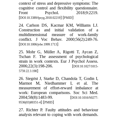
context of stress and depressive symptoms: The
cognitive control and flexibility questionnaire.
Front Psychol. 2018;9:2219.
[
] [
]
DOI:10.3389/fpsyg.2018.02219
PMID
24. Carlson DS, Kacmar KM, Williams LJ.
Construction and initial validation of a
multidimensional measure of work-family
conflict. J Voc Behav. 2000;56(2):249-76.
[
]
DOI:10.1006/jvbe.1999.1713
25. Mohr G, Müller A, Rigotti T, Aycan Z,
Tschan F. The assessment of psychological
strain in work contexts. Eur J Psychol Assess.
2006;22(3):198-206. [
DOI:10.1027/1015-
]
5759.22.3.198
26. Siegrist J, Starke D, Chandola T, Godin I,
Marmot M, Niedhammer I, et al. The
measurement of effort-reward imbalance at
work: European comparisons. Soc Sci Med.
2004;58(8):1483-99. [
DOI:10.1016/S0277-
] [
]
9536(03)00351-4
PMID
27. Richter P. Faulty attitudes and behaviour
analysis relevant to coping with work demands.