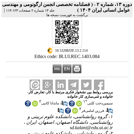
دوره ۱۳، شماره ۲ - ( فصلنامه تخصصی انجمن ارگونومی و مهندسی
|
عوامل انسانی ایران ۱۴۰۴ )
جلد ۱۳ شماره ۲ صفحات ۱۲۳-۱۱۴
برگشت به فهرست نسخه ها
‎ 10.53208/IJE.13.2.114
Ethics code: IR.UI.REC.1403.084
بررسی روابط بین نشخوار فکری مرتبط با کار، تعارض کار-
خانواده و غنی‌سازی کار-خانواده
۲
۱
*
،
سیمین‌دخت کلنی
ماندانا کاتبی
۲
،
فرزین امامی‌فر
۱- گروه روانشناسی، دانشکده علوم تربیتی و
روانشناسی، دانشگاه اصفهان، اصفهان، ایران ،
sd.kalani@edu.ui.ac.ir
۲- گروه روانشناسی، دانشکده علوم تربیتی و