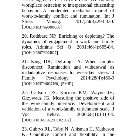
workplace ostracism to interpersonal citizenship
behavior: A moderated mediation model of
work-to-family conflict and rumination. Int J
Stress Manag. 2017;24(3):293-320.
[
]
DOI:10.1037/str0000056
20. Rothbard NP. Enriching or depleting? The
dynamics of engagement in work and family
roles. Adminis Sci Q. 2001;46(4):655-84.
[
]
DOI:10.2307/3094827
21. King DB, DeLongis A. When couples
disconnect: Rumination and withdrawal as
maladaptive responses to everyday stress. J
Family Psychology. 2014;28(4):460-9
[
] [
]
DOI:10.1037/a0037160
PMID
22. Carlson DS, Kacmar KM, Wayne JH,
Grzywacz JG. Measuring the positive side of
the work-family interface: Development and
validation of a work-family enrichment scale. J
Voc Behav. 2006;68(1):131-64.
[
]
DOI:10.1016/j.jvb.2005.02.002
23. Gabrys RL, Tabri N, Anisman H, Matheson
K. Cognitive control and flexibility in the