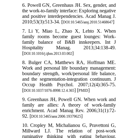
6. Powell GN, Greenhaus JH. Sex, gender, and
the work-to-family interface: Exploring negative
and positive interdependencies. Acad Manag J.
2010;53(3):513-34. [
]
DOI:10.5465/amj.2010.51468647
7. Li Y, Miao L, Zhao X, Lehto X. When
family rooms become guest lounges: Work-
family balance of B&B innkeepers. Int J
Hospitality Manag. 2013;34:138-49.
[
]
DOI:10.1016/j.ijhm.2013.03.002
8. Bulger CA, Matthews RA, Hoffman ME.
Work and personal life boundary management:
boundary strength, work/personal life balance,
and the segmentation-integration continuum. J
Occup Health Psychol. 2007;12(4):365-75.
[
] [
]
DOI:10.1037/1076-8998.12.4.365
PMID
9. Greenhaus JH, Powell GN. When work and
family are allies: A theory of work-family
enrichment. Acad Manag Rev. 2006;31(1):72-
92. [
]
DOI:10.5465/amr.2006.19379625
10. Cropley M, Michalianou G, Pravettoni G,
Millward LJ. The relation of post-work
ruminative thinking with eating behaviour.