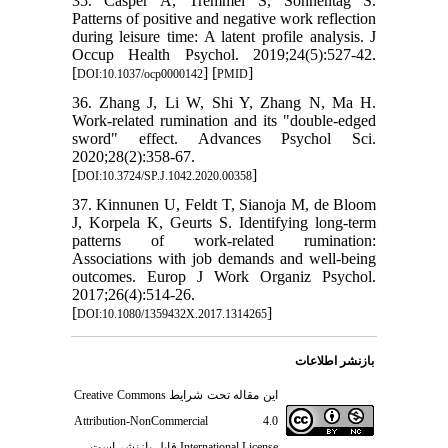
35. Casper A, Tremmel S, Sonnentag S.
Patterns of positive and negative work reflection
during leisure time: A latent profile analysis. J
Occup Health Psychol. 2019;24(5):527-42.
[
] [
]
DOI:10.1037/ocp0000142
PMID
36. Zhang J, Li W, Shi Y, Zhang N, Ma H.
Work-related rumination and its "double-edged
sword" effect. Advances Psychol Sci.
2020;28(2):358-67.
[
]
DOI:10.3724/SP.J.1042.2020.00358
37. Kinnunen U, Feldt T, Sianoja M, de Bloom
J, Korpela K, Geurts S. Identifying long-term
patterns of work-related rumination:
Associations with job demands and well-being
outcomes. Europ J Work Organiz Psychol.
2017;26(4):514-26.
[
]
DOI:10.1080/1359432X.2017.1314265
بازنشر اطلاعات
Creative Commons
این مقاله تحت شرایط
Attribution-NonCommercial 4.0
قابل بازنشر است.
International License