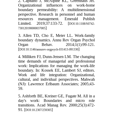
2. Capitano J, McAlpine KL, Greenhaus JH.
Organizational influences on work-home
boundary permeability: A multidimensional
perspective. Research in personnel and human
resources management. Emerald Publish
Limited. 2019;37:133-72. [
DOI:10.1108/S0742-
]
730120190000037005
3. Allen TD, Cho E, Meier LL. Work-family
boundary dynamics. Annu Rev Organ Psychol
Organ Behav. 2014;1(1):99-121.
[
]
DOI:10.1146/annurev-orgpsych-031413-091330
4. Milliken FJ, Dunn-Jensen LM. The changing
time demands of managerial and professional
work: Implications for managing the work-life
boundary. In: Kossek EE, Lambert SJ, editors.
Work and life integration: Organizational,
cultural, and individual perspectives. Mahwah
(NJ): Lawrence Erlbaum Associates; 2005;43-
59.
5. Ashforth BE, Kreiner GE, Fugate M. All in a
day's work: Boundaries and micro role
transitions. Acad Manag Rev. 2000;25(3):472-
91. [
]
DOI:10.2307/259305