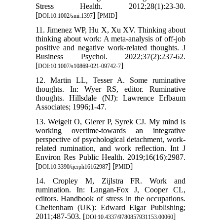
Stress Health. 2012;28(1):23-30.
[
] [
]
DOI:10.1002/smi.1397
PMID
11. Jimenez WP, Hu X, Xu XV. Thinking about
thinking about work: A meta-analysis of off-job
positive and negative work-related thoughts. J
Business Psychol. 2022;37(2):237-62.
[
]
DOI:10.1007/s10869-021-09742-7
12. Martin LL, Tesser A. Some ruminative
thoughts. In: Wyer RS, editor. Ruminative
thoughts. Hillsdale (NJ): Lawrence Erlbaum
Associates; 1996;1-47.
13. Weigelt O, Gierer P, Syrek CJ. My mind is
working overtime-towards an integrative
perspective of psychological detachment, work-
related rumination, and work reflection. Int J
Environ Res Public Health. 2019;16(16):2987.
[
] [
]
DOI:10.3390/ijerph16162987
PMID
14. Cropley M, Zijlstra FR. Work and
rumination. In: Langan-Fox J, Cooper CL,
editors. Handbook of stress in the occupations.
Cheltenham (UK): Edward Elgar Publishing;
2011;487-503. [
]
DOI:10.4337/9780857931153.00060