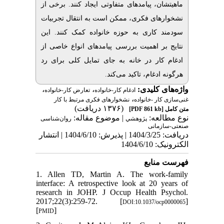
ماهیتشان، پیامدهای متفاوتی ایجاد کنند. برخی از
نشخوارهای فکری، ممکن است به انتقال تجربیات
سودمند کاری به حوزه خانواده کمک کنند.
این
نتایج بر اهمیت بررسی پیامدهای انواع خاصی از
ادغام کار در خانه به‌ جای تمایل کلی برای رد
هرگونه ادغام، تاکید می‌کند.
،
،
واژه‌های کلیدی:
ادغام کار-خانواده
تعارض کار-خانواده
،
غنی‌سازی کار -خانواده
نشخوارهای فکری مرتبط با کار
(۱۳۷۶ دریافت)
[PDF 861 kb]
متن کامل
نوع مطالعه:
| موضوع مقاله:
پژوهشي
روان‌‎شناسی
صنعتی-سازمانی
دریافت: 1404/3/25 | پذیرش: 1404/6/10 | انتشار
الکترونیک: 1404/6/10
فهرست منابع
1. Allen TD, Martin A. The work-family
interface: A retrospective look at 20 years of
research in JOHP. J Occup Health Psychol.
2017;22(3):259-72. [
]
DOI:10.1037/ocp0000065
[
]
PMID