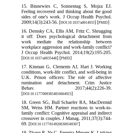
15. Binnewies C, Sonnentag S, Mojza EJ.
Feeling recovered and thinking about the good
sides of one's work. J Occup Health Psychol.
2009;14(3):243-56. [
] [
]
DOI:10.1037/a0014933
PMID
16. Demsky CA, Ellis AM, Fritz C. Shrugging
it off: Does psychological detachment from
work mediate the relationship between
workplace aggression and work-family conflict?
J Occup Health Psychol. 2014;19(2):195-205.
[
] [
]
DOI:10.1037/a0035448
PMID
17. Kinman G, Clements AJ, Hart J. Working
conditions, work-life conflict, and well-being in
U.K. Prison officers: The role of affective
rumination and detachment. Crim Justice
Behav. 2017;44(2):226-39.
[
]
DOI:10.1177/0093854816664923
18. Green SG, Bull Schaefer RA, MacDermid
SM, Weiss HM. Partner reactions to work-to-
family conflict: Cognitive appraisal and indirect
crossover in couples. J Manag. 2011;37(3):744-
69. [
]
DOI:10.1177/0149206309349307
19. Zhang R, Ye C, Ferreira-Meyers K. Linking