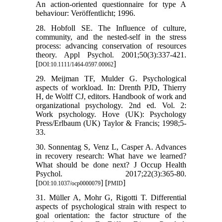
An action-oriented questionnaire for type A
behaviour: Veröffentlicht; 1996.
28. Hobfoll SE. The Influence of culture,
community, and the nested-self in the stress
process: advancing conservation of resources
theory. Appl Psychol. 2001;50(3):337-421.
[
]
DOI:10.1111/1464-0597.00062
29. Meijman TF, Mulder G. Psychological
aspects of workload. In: Drenth PJD, Thierry
H, de Wolff CJ, editors. Handbook of work and
organizational psychology. 2nd ed. Vol. 2:
Work psychology. Hove (UK): Psychology
Press/Erlbaum (UK) Taylor & Francis; 1998;5-
33.
30. Sonnentag S, Venz L, Casper A. Advances
in recovery research: What have we learned?
What should be done next? J Occup Health
Psychol. 2017;22(3):365-80.
[
] [
]
DOI:10.1037/ocp0000079
PMID
31. Müller A, Mohr G, Rigotti T. Differential
aspects of psychological strain with respect to
goal orientation: the factor structure of the