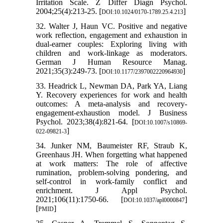
Irritation Scale. Z Differ Diagn Psychol.
2004;25(4):213-25. [
]
DOI:10.1024/0170-1789.25.4.213
32. Walter J, Haun VC. Positive and negative
work reflection, engagement and exhaustion in
dual-earner couples: Exploring living with
children and work-linkage as moderators.
German J Human Resource Manag.
2021;35(3):249-73. [
]
DOI:10.1177/2397002220964930
33. Headrick L, Newman DA, Park YA, Liang
Y. Recovery experiences for work and health
outcomes: A meta-analysis and recovery-
engagement-exhaustion model. J Business
Psychol. 2023;38(4):821-64. [
DOI:10.1007/s10869-
]
022-09821-3
34. Junker NM, Baumeister RF, Straub K,
Greenhaus JH. When forgetting what happened
at work matters: The role of affective
rumination, problem-solving pondering, and
self-control in work-family conflict and
enrichment. J Appl Psychol.
2021;106(11):1750-66. [
]
DOI:10.1037/apl0000847
[
]
PMID