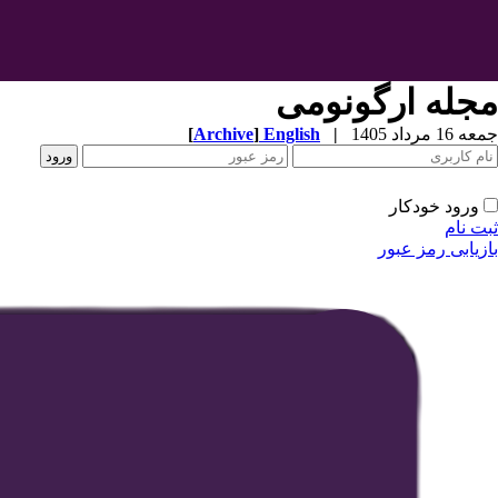
مجله ارگونومی
جمعه 16 مرداد 1405
|
English
]
Archive
[
ورود خودکار
ثبت نام
بازیابی رمز عبور