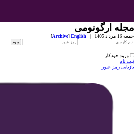
مجله ارگونومی
جمعه 16 مرداد 1405
|
English
]
Archive
[
ورود خودکار
ثبت نام
بازیابی رمز عبور