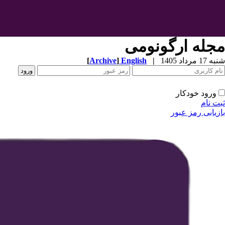
مجله ارگونومی
شنبه 17 مرداد 1405
|
English
]
Archive
[
ورود خودکار
ثبت نام
بازیابی رمز عبور