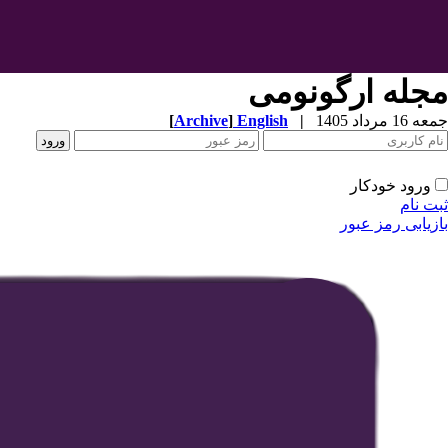
مجله ارگونومی
جمعه 16 مرداد 1405
|
English
]
Archive
[
ورود خودکار
ثبت نام
بازیابی رمز عبور