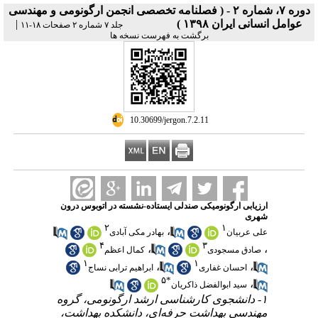
دوره ۷، شماره ۲ - ( فصلنامه تخصصی انجمن ارگونومی و مهندسی
|
عوامل انسانی ایران ۱۳۹۸ )
جلد ۷ شماره ۲ صفحات ۱۸-۱۱
برگشت به فهرست نسخه ها
‎ 10.30699/jergon.7.2.11
ارزیابی ارگونومیکی صندلی ایستاده-نشسته در اتوبوس درون
شهری
۲
۱
،
علی عربیان
بهادر مکی آبادی
۴
۳
،
،
صادق مسجودی
کمال اعظم
۱
۱
،
،
احسان غفاری
ابراهیم ترابی نساج
۵
*
،
سید ابوالفضل ذاکریان
۱- دانشجوی کارشناسی ارشد ارگونومی، گروه
مهندسی بهداشت حرفه‌ای، دانشکده بهداشت،