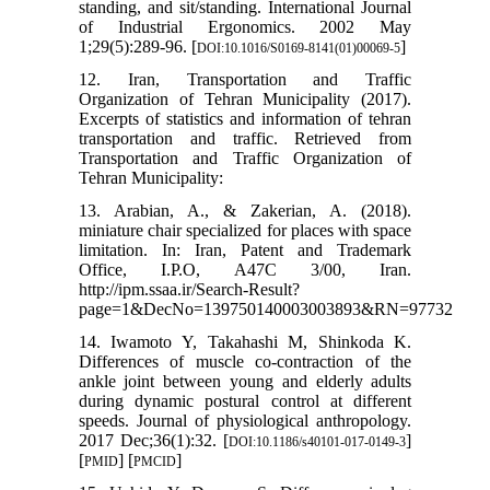
standing, and sit/standing. International Journal
of Industrial Ergonomics. 2002 May
1;29(5):289-96. [
]
DOI:10.1016/S0169-8141(01)00069-5
12. Iran, Transportation and Traffic
Organization of Tehran Municipality (2017).
Excerpts of statistics and information of tehran
transportation and traffic. Retrieved from
Transportation and Traffic Organization of
Tehran Municipality:
13. Arabian, A., & Zakerian, A. (2018).
miniature chair specialized for places with space
limitation. In: Iran, Patent and Trademark
Office, I.P.O, A47C 3/00, Iran.
http://ipm.ssaa.ir/Search-Result?
page=1&DecNo=139750140003003893&RN=97732
14. Iwamoto Y, Takahashi M, Shinkoda K.
Differences of muscle co-contraction of the
ankle joint between young and elderly adults
during dynamic postural control at different
speeds. Journal of physiological anthropology.
2017 Dec;36(1):32. [
]
DOI:10.1186/s40101-017-0149-3
[
] [
]
PMID
PMCID