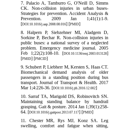
7. Palacio A, Tamburro G, O'Neill D, Simms
CK. Non-collision injuries in urban buses-
Strategies for prevention. Accident Analysis &
Prevention. 2009 Jan 1;41(1):1-9.
[
] [
]
DOI:10.1016/j.aap.2008.08.016
PMID
8. Halpern P, Siebzehner MI, Aladgem D,
Sorkine P, Bechar R. Non-collision injuries in
public buses: a national survey of a neglected
problem. Emergency medicine journal. 2005
Feb 1;22(2):108-10. [
]
DOI:10.1136/emj.2003.013128
[
] [
]
PMID
PMCID
9. Schubert P, Liebherr M, Kersten S, Haas CT.
Biomechanical demand analysis of older
passengers in a standing position during bus
transport. Journal of Transport & Health. 2017
Mar 1;4:226-36. [
]
DOI:10.1016/j.jth.2016.12.002
10. Sarraf TA, Marigold DS, Robinovitch SN.
Maintaining standing balance by handrail
grasping. Gait & posture. 2014 Jan 1;39(1):258-
64. [
] [
]
DOI:10.1016/j.gaitpost.2013.07.117
PMID
11. Chester MR, Rys MJ, Konz SA. Leg
swelling, comfort and fatigue when sitting,