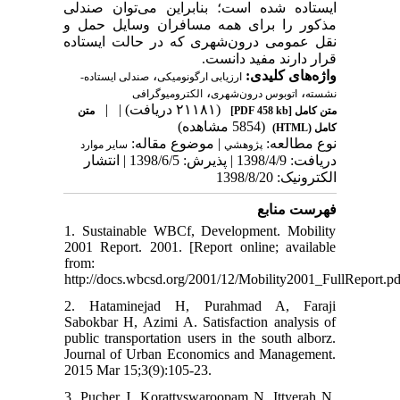
ایستاده شده است؛ بنابراین می‌توان صندلی
مذکور را برای همه مسافران وسایل حمل و
نقل عمومی درون‌شهری که در حالت ایستاده
قرار دارند مفید دانست.
،
واژه‌های کلیدی:
ارزیابی ارگونومیکی
صندلی ایستاده-
،
،
نشسته
اتوبوس درون‌شهری
الکترومیوگرافی
| |
(۲۱۱۸۱ دریافت)
متن
[PDF 458 kb]
متن کامل
(5854 مشاهده)
کامل (HTML)
نوع مطالعه:
| موضوع مقاله:
پژوهشي
سایر موارد
دریافت: 1398/4/9 | پذیرش: 1398/6/5 | انتشار
الکترونیک: 1398/8/20
فهرست منابع
1. Sustainable WBCf, Development. Mobility
2001 Report. 2001. [Report online; available
from:
http://docs.wbcsd.org/2001/12/Mobility2001_FullReport.pd
2. Hataminejad H, Purahmad A, Faraji
Sabokbar H, Azimi A. Satisfaction analysis of
public transportation users in the south alborz.
Journal of Urban Economics and Management.
2015 Mar 15;3(9):105-23.
3. Pucher J, Korattyswaroopam N, Ittyerah N.