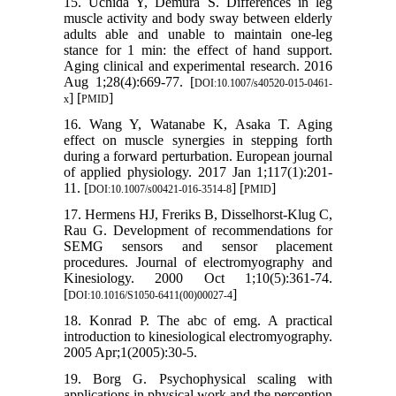
15. Uchida Y, Demura S. Differences in leg
muscle activity and body sway between elderly
adults able and unable to maintain one-leg
stance for 1 min: the effect of hand support.
Aging clinical and experimental research. 2016
Aug 1;28(4):669-77. [
DOI:10.1007/s40520-015-0461-
] [
]
x
PMID
16. Wang Y, Watanabe K, Asaka T. Aging
effect on muscle synergies in stepping forth
during a forward perturbation. European journal
of applied physiology. 2017 Jan 1;117(1):201-
11. [
] [
]
DOI:10.1007/s00421-016-3514-8
PMID
17. Hermens HJ, Freriks B, Disselhorst-Klug C,
Rau G. Development of recommendations for
SEMG sensors and sensor placement
procedures. Journal of electromyography and
Kinesiology. 2000 Oct 1;10(5):361-74.
[
]
DOI:10.1016/S1050-6411(00)00027-4
18. Konrad P. The abc of emg. A practical
introduction to kinesiological electromyography.
2005 Apr;1(2005):30-5.
19. Borg G. Psychophysical scaling with
applications in physical work and the perception