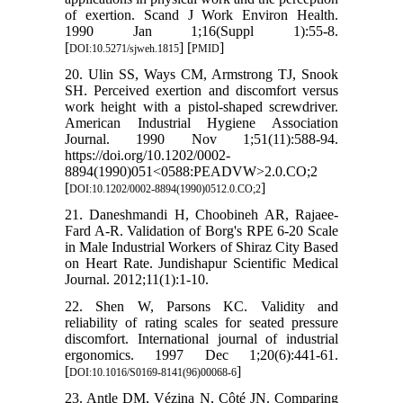
of exertion. Scand J Work Environ Health.
1990 Jan 1;16(Suppl 1):55-8.
[
] [
]
DOI:10.5271/sjweh.1815
PMID
20. Ulin SS, Ways CM, Armstrong TJ, Snook
SH. Perceived exertion and discomfort versus
work height with a pistol-shaped screwdriver.
American Industrial Hygiene Association
Journal. 1990 Nov 1;51(11):588-94.
https://doi.org/10.1202/0002-
8894(1990)051<0588:PEADVW>2.0.CO;2
[
]
DOI:10.1202/0002-8894(1990)0512.0.CO;2
21. Daneshmandi H, Choobineh AR, Rajaee-
Fard A-R. Validation of Borg's RPE 6-20 Scale
in Male Industrial Workers of Shiraz City Based
on Heart Rate. Jundishapur Scientific Medical
Journal. 2012;11(1):1-10.
22. Shen W, Parsons KC. Validity and
reliability of rating scales for seated pressure
discomfort. International journal of industrial
ergonomics. 1997 Dec 1;20(6):441-61.
[
]
DOI:10.1016/S0169-8141(96)00068-6
23. Antle DM, Vézina N, Côté JN. Comparing