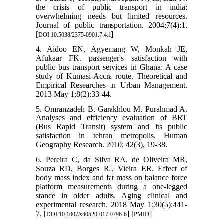
the crisis of public transport in india:
overwhelming needs but limited resources.
Journal of public transportation. 2004;7(4):1.
[
]
DOI:10.5038/2375-0901.7.4.1
4. Aidoo EN, Agyemang W, Monkah JE,
Afukaar FK. passenger's satisfaction with
public bus transport services in Ghana: A case
study of Kumasi-Accra route. Theoretical and
Empirical Researches in Urban Management.
2013 May 1;8(2):33-44.
5. Omranzadeh B, Garakhlou M, Purahmad A.
Analyses and efficiency evaluation of BRT
(Bus Rapid Transit) system and its public
satisfaction in tehran metropolis. Human
Geography Research. 2010; 42(3), 19-38.
6. Pereira C, da Silva RA, de Oliveira MR,
Souza RD, Borges RJ, Vieira ER. Effect of
body mass index and fat mass on balance force
platform measurements during a one-legged
stance in older adults. Aging clinical and
experimental research. 2018 May 1;30(5):441-
7. [
] [
]
DOI:10.1007/s40520-017-0796-6
PMID