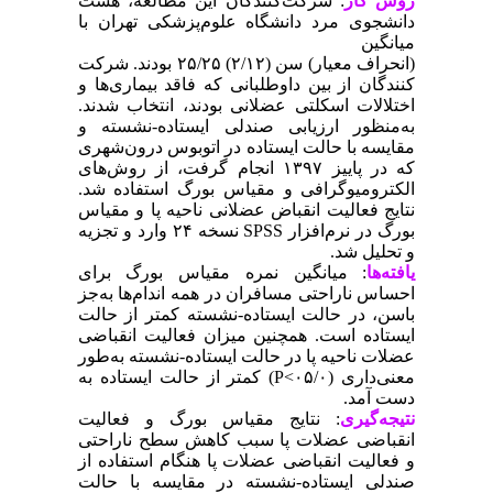
روش کار
: شرکت‌کنندگان این مطالعه، هشت
دانشجوی مرد دانشگاه علوم‌پزشکی تهران با
میانگین
(انحراف معیار) سن (۲/۱۲) ۲۵/۲۵ بودند. شرکت
کنندگان از بین داوطلبانی که فاقد بیماری‌ها و
اختلالات اسکلتی عضلانی بودند، انتخاب شدند.
به‌منظور ارزیابی صندلی ایستاده-نشسته و
مقایسه با حالت ایستاده در اتوبوس درون‌شهری
که در پاییز ۱۳۹۷ انجام گرفت، از روش‌های
الکترومیوگرافی و مقیاس بورگ استفاده شد.
نتایج فعالیت انقباض عضلانی ناحیه پا و مقیاس
بورگ در نرم‌افزار SPSS نسخه ۲۴ وارد و تجزیه
‌و تحلیل شد.
یافته‌ها
: میانگین نمره مقیاس بورگ برای
احساس ناراحتی مسافران در همه اندام‌ها به‌‌جز
باسن، در حالت ایستاده-نشسته کمتر از حالت
ایستاده است. همچنین میزان فعالیت انقباضی
عضلات ناحیه پا در حالت ایستاده-نشسته به‌طور
معنی‌داری (۰۵/۰>P) کمتر از حالت ایستاده به
دست آمد.
نتیجه‌گیری
: نتایج مقیاس بورگ و فعالیت
انقباضی عضلات پا سبب کاهش سطح ناراحتی
و فعالیت انقباضی عضلات پا هنگام استفاده از
صندلی ایستاده-نشسته در مقایسه با حالت