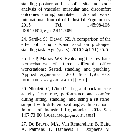
standing posture and use of a sit-stand stool:
analysis of vascular, muscular and discomfort
outcomes during simulated industrial work.
International Journal of Industrial Ergonomics.
2015 Feb 1;45:98-106.
[
]
DOI:10.1016/j.ergon.2014.12.009
24. Sartika SJ, Dawal SZ. A comparison of the
effect of using sit/stand stool on prolonged
standing task. Age (years). 2010;24(1.51):25-5.
25. Le P, Marras WS. Evaluating the low back
biomechanics of three different office
workstations: Seated, standing, and perching.
Applied ergonomics. 2016 Sep 1;56:170-8.
[
] [
]
DOI:10.1016/j.apergo.2016.04.001
PMID
26. Nicoletti C, Läubli T. Leg and back muscle
activity, heart rate, performance and comfort
during sitting, standing, and using a sit-stand-
support with different seat angles. International
Journal of Industrial Ergonomics. 2018 Sep
1;67:73-80. [
]
DOI:10.1016/j.ergon.2018.04.011
27. De Bruyne MA, Van Renterghem B, Baird
A, Palmans T, Danneels L, Dolphens M.