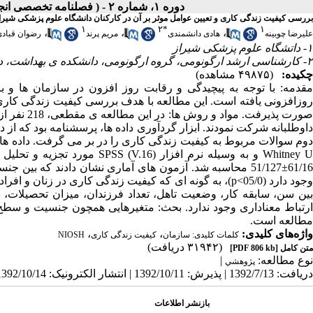
دوره ۱، شماره ۲ - ( فصلنامه تخصصی انجمن ارگونومی و مهندسی عوامل انسانی ایران ۱۳۹۲ )
بررسی کیفیت زندگی کاری و تعیین عوامل موثر بر آن در کارکنان دانشگاه علوم پزشکی شیرا
۱
۲
*
۱
،
،
،
علیرضا چوبینه
هادی دانشمندی
مریم پرند
رضوان قباد
۱- داتشگاه علوم پزشکی شیراز
۲- کارشناسی ارشد ارگونومی، گروه ارگونومی، دانشکده ی بهداشت، دانشگاه علوم پزشکی شیراز ،
چکیده:
(۴۹۸۷۵ مشاهده)
مقدمه: با توجه به پیچیدگی و رقابت روز افزون در سازمان ها و با
روزافزونی یافته است. این مطالعه با هدف بررسی کیفیت زندگی کاری 
داوطلبانه شرکت نمودند. ابزار گردآوری داده ها، پرسشنامه بود که
Whitney U و به وسیله نرم افزار
61/16±51/127 محاسبه شد. آزمون های آماری نشان دادند که ب
وجود دارد (05/0>p)، به گونه ای که کیفیت زندگی کاری در زن
بین سن، سابقه کار، وضعیت تاهل، تعداد فرزندان، میزان تحصیلات، 
ارتباط معناداری وجود ندارد. بحث: متغیرهایی همچون جنسیت و سطح 
مطالعه است.
واژه‌های کلیدی:
،
،
کلمات کلیدی: سازمان
کیفیت زندگی کاری
NIOSH
(۳۱۹۴۲ دریافت)
متن کامل
[PDF 806 kb]
نوع مطالعه:
|
پژوهشي
دریافت: 1392/7/13 | پذیرش: 1392/10/11 | انتشار الکترونیک: 1392/10/14
بازنشر اطلاعات