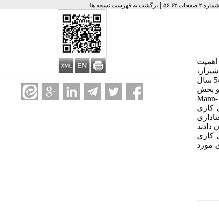
|
برگشت به فهرست نسخه ها
 اهمیت
شیراز،
صورت پذیرفت. مواد و روش ها: در این مطالعه ی مقطعی، 218 نفر از کارکنان ستادی دانشگاه علوم پزشکی شیراز با گستره ی سنی 23 تا 54 سال
 و بخش
دوم سوالات مربوط به کیفیت زندگی کاری را در بر می گرفت. داده ها با استفاده از آزمون های آماری Pearson Correlation، Kruskal-Wallis و Mann-
ندگی کاری
ناداری
ن دادند
 کاری
ی مورد