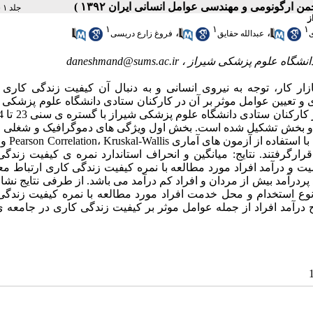
جلد ۱ شماره ۲ صفحات ۶۲-۵۶
ز
۱
۱
۱
،
،
ی
عبدالله حقایق
فروغ زارع دریسی
daneshmand@sums.ac.ir
زار کار، توجه به نیروی انسانی و به دنبال آن کیفیت زندگی کاری
و تعیین عوامل موثر بر آن در کارکنان ستادی دانشگاه علوم پزشکی 
 از دو بخش تشکیل شده است. بخش اول ویژگی های دموگرافیک و شغلی
 SPSS (V.16) مورد تجزیه و تحلیل قرارگرفتند. نتایج: میانگین و انحراف استاندارد نمره ی کیفیت ز
ین جنسیت و درآمد افراد مورد مطالعه با نمره کیفیت زندگی کاری ارتباط مع
ان و افراد پردرآمد بیش از مردان و افراد کم درآمد می باشد. از طرفی نتایج نشا
نوع استخدام و محل خدمت افراد مورد مطالعه با نمره کیفیت زندگی
درآمد افراد از جمله عوامل موثر بر کیفیت زندگی کاری در جامعه 