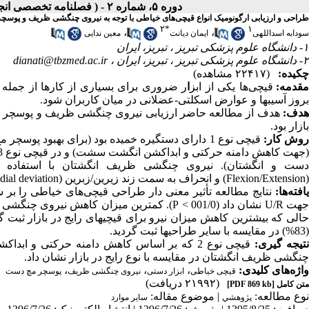
دوره ۵، شماره ۲ - ( فصلنامه تخصصی انجمن ارگونومی و مهندسی عوامل انسانی ایران ۱۳۹۶ )
طراحی و ارزیابی ارگونومیک انواع قیچی‌های خیاطی با توجه به نیروی چنگشی ظریف و پوس
۲
*
۱
،
،
سودابه اسداللهی
ایمان دیانت
معین ندایی
۱- دانشگاه علوم پزشکی تبریز ، تبریز، ایران
۲- دانشگاه علوم پزشکی تبریز ، تبریز، ایران ،
dianati@tbzmed.ac.ir
چکیده:
(۲۲۴۱۷ مشاهده)
قدمه:
قیچی‌ها یکی از ابز
ا
ر ضروری برای بسیاری از کارها از جمل
بروز آسیبها و عوارض اسکلتی-عضلانی در میان کاربران شود.
هدف:
هدف از مطالعه حاضر ارزیابی نیروی چنگشی ظریف و پوسچر مچ
بازار بود.
وش کار:
جهت ک
اهش دامنه حرکتی و ابداکشن انگشت
ست و انگشتان). نیروی چنگشی ظریف انگشتان با استفاده 
(
Flexion/Extension
) و انحراف به سمت زند زیرین/زبرین (
dial deviation
افته‌ها:
نتایج مطالعه تأثیر معنی دار طراحی قیچی‌های خیاطی را بر ش
هت
U/R
نشان داد (001/0 >
P
الی که بیشترین کاهش میزان نیرو برای قیچیهای رایج در بازار ثبت گردید 
(83%) در مقایسه با سایر طراحیها ثبت گردید.
تیجه گیری:
قیچی نوع 2 که بر اساس ک
اهش دامنه حرکتی و ابداک
چنگشی ظریف انگشتان در مقایسه با نوع رایج در بازار نشان داد.
واژه‌های کلیدی:
،
،
،
قیچی خیاطی
ابزار دستی
نیروی چنگشی ظریف
پوسچر مچ دست
(۲۱۹۹۲ دریافت)
متن کامل
[PDF 869 kb]
نوع مطالعه:
| موضوع مقاله:
پژوهشي
سایر موارد