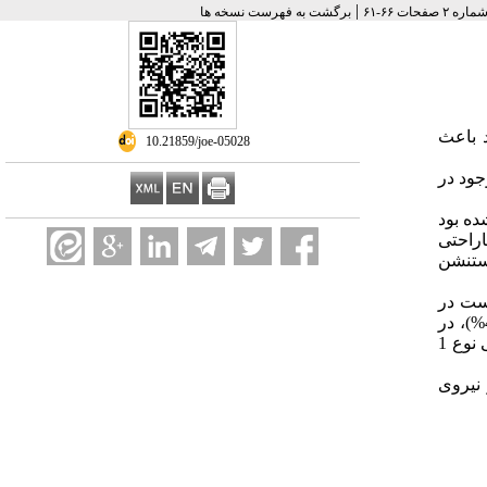
|
برگشت به فهرست نسخه ها
 باعث
‎ 10.21859/joe-05028
ود در
نزدیک‌تر شده بود
 ناراحتی
تنشن
ست در
). کمترین میزان کاهش نیروی چنگشی ظریف بین قبل و بعد از کار با هر قیچی مربوط به قیچی نوع 2 بود (4/2%)، در
مچ دست برای قیچی نوع 1
نیروی