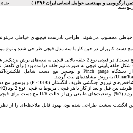
جلد ۵ شماره ۲ صفحات ۶۶-۶۱
چر مچ دست
ه خیاطی محسوب می‌شوند. طراحی نادرست قیچیهای خیاطی می‌تواند
 دست کاربران در حین کار با سه مدل قیچی طراحی شده و نوع موج
قیچی نوع 1 دارای دستگیره خمیده بود (برای بهبود پوسچر مچ دست). در قیچی نوع 2 حلقه بالایی قیچی به تیغه‌های برش 
سشت) و در قیچی نوع 3 شکل حلقه پایینی قیچی به صورت نیم حلقه درآمده بود (برای کاهش
از دستگاه
Pinch gauge
و پوسچر مچ دست شامل فلکشن/اکس
Ulnar/Ra
) به روش مشاهده‌ای ثبت گردید.
اخص‌های نیروی چنگشی ظریف انگشتان (01/0 >
P
) و پوسچر مچ د
(7%).
وضعیت‌های طبیعی‌تری از حالت
U/R
شن انگشت
سشت طراحی شده بود، بهبود قابل ملاحظه‌ای را از نظر 