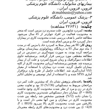
بیماریهای متابولیک، دانشگاه علوم پزشکی
قزوین، قزوین، ایران ،
dr.mabbasio@yahoo.com
۳- پزشک عمومی، دانشگاه علوم پزشکی
قزوین، قزوین، ایران
چکیده:
(۲۲۶۳۱ مشاهده)
مقدمه:
کمردرد شایع
ترین علت سندرم درد مزمن است که منجر
به محدودیت فعالیت در افراد جوان
تر از 45 سال می
شود.
مطالعه حاضر با هدف بررسی شدت محدودیت کاری در بیماران
دچار کمردرد حاد و مزمن انجام شده است.
روش کار:
90 نفر بیمار مبتلا به کمردرد حاد یا مزمن که در مدت
3 ماه دوم سال 93 به درمانگاه روماتولوژی بیمارستان بوعلی
مراجعه کرده بودند، به صورت نمونه
گیری در دسترس در این
مطالعه مقطعی مورد بررسی قرار گرفتند. پرسشنامه حاوی
اطلاعات دموگرافیک و زمان شروع کمردرد و علت آن از بیمار
پرسیده شد. همچنین پرسشنامه ارزیابی محدودیت کاری از کلیه
بیماران تکمیل گردید. شدت درد بیماران با استفاده از معیار
VAS
اندازه گیری شد. اطلاعات حاصل از طرح وارد نرم
افزار
آماری
SPSS
شده و با استفاده از آمار توصیفی و تحلیلی آنالیز
شد.
یافته
ها
: یافته های پژوهش نشان داد که بیشترین علت کمر درد
مراجعان مربوط به دیسکوپاتی (7/36%) 33 بود و تفاوت معنی
داری در زن و مرد از نظر شدت محدودیت کاری وجود نداشت
(66/0 =
P
). بیماران دچار دیسکوپاتی شدیدترین محدودیت کاری
را نشان دادند (72%). همچنین مشخص شد رابطه بین شدت
محدودیت کاری در بیماران و سن آنها معنی دار است و با
بالارفتن سن شدت محدودیت کاری بالا می
رود (001/0 ≥
P
،
42/0=
r
). بین شدت درد و محدودیت های کاری رابطه معنی
دار