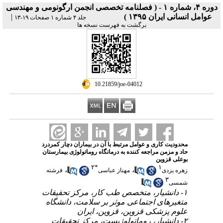
دوره ۴، شماره ۱ - ( فصلنامه تخصصی انجمن ارگونومی و مهندسی
عوامل انسانی ایران ۱۳۹۵ )
|
جلد ۴ شماره ۱ صفحات ۱۹-۱۳
برگشت به فهرست نسخه ها
‎ 10.21859/joe-04012
محدودیت کاری و عوامل مرتبط با آن در بیماران دچار کمردرد
حاد و مزمن مراجعه کننده به درمانگاه روماتولوژی بیمارستان
بوعلی قزوین
۲
*
۱
،
،
زهره یزدی
مهناز عباسی
فرشته
۳
شمسی
۱- دانشیار، متخصص طب کار، مرکز تحقیقات
متغیرهای اجتماعی موثر بر سلامت، دانشگاه
علوم پزشکی قزوین، قزوین، ایران
۲- دانشیار، روماتولوژیست، مرکز تحقیقات