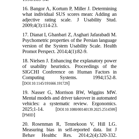
16. Bangor A, Kortum P, Miller J. Determining
what individual SUS scores mean: Adding an
adjective rating scale. J Usability Stud.
2009;4(3):114-23.
17. Dianat I, Ghanbari Z, Asghari Jafarabadi M.
Psychometric properties of the Persian language
version of the System Usability Scale. Health
Promot Perspect. 2014;4(1):82-9.
18. Nielsen J. Enhancing the explanatory power
of usability heuristics. Proceedings of the
SIGCHI Conference on Human Factors in
Computing Systems. 1994;152-8.
[
]
DOI:10.1145/191666.191729
19. Nasser G, Morrison BW, Wiggins MW.
Mental models and driver takeover in automated
vehicles: a systematic review. Ergonomics.
2025;1-14. [
]
DOI:10.1080/00140139.2025.2514599
[
]
PMID
20. Rosenman R, Tennekoon V, Hill LG.
Measuring bias in self-reported data. Int J
Behav Healthc Res. 2014;2(4):320-332.