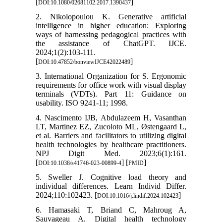
[
]
DOI:10.1080/02681102.2017.1390437
2. Nikolopoulou K. Generative artificial
intelligence in higher education: Exploring
ways of harnessing pedagogical practices with
the assistance of ChatGPT. IJCE.
2024;1(2):103-111.
[
]
DOI:10.47852/bonviewIJCE42022489
3. International Organization for S. Ergonomic
requirements for office work with visual display
terminals (VDTs). Part 11: Guidance on
usability. ISO 9241-11; 1998.
4. Nascimento IJB, Abdulazeem H, Vasanthan
LT, Martinez EZ, Zucoloto ML, Østengaard L,
et al. Barriers and facilitators to utilizing digital
health technologies by healthcare practitioners.
NPJ Digit Med. 2023;6(1):161.
[
] [
]
DOI:10.1038/s41746-023-00899-4
PMID
5. Sweller J. Cognitive load theory and
individual differences. Learn Individ Differ.
2024;110:102423. [
]
DOI:10.1016/j.lindif.2024.102423
6. Hamasaki T, Briand C, Mahroug A,
Sauvageau A. Digital health technology