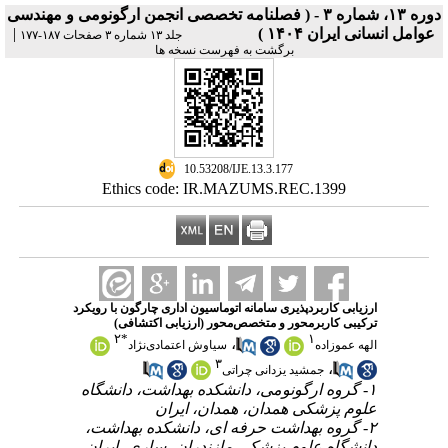
دوره ۱۳، شماره ۳ - ( فصلنامه تخصصی انجمن ارگونومی و مهندسی
|
عوامل انسانی ایران ۱۴۰۴ )
جلد ۱۳ شماره ۳ صفحات ۱۸۷-۱۷۷
برگشت به فهرست نسخه ها
‎ 10.53208/IJE.13.3.177
Ethics code: IR.MAZUMS.REC.1399
ارزیابی کاربردپذیری سامانه اتوماسیون اداری چارگون با رویکرد
ترکیبی کاربرمحور و متخصص‌محور (ارزیابی اکتشافی)
۲
*
۱
،
الهه عموزاده
سیاوش اعتمادی‌نژاد
۳
،
جمشید یزدانی چراتی
۱- گروه ارگونومی، دانشکده بهداشت، دانشگاه
علوم پزشکی همدان، همدان، ایران
۲- گروه بهداشت حرفه ای، دانشکده بهداشت،
دانشگاه علوم پزشکی مازندران، ساری، ایران ،