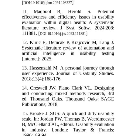
[
]
DOI:10.1016/j.ijhm.2024.103727
11. Maqbool B, Herold S. Potential
effectiveness and efficiency issues in usability
evaluation within digital health: A systematic
literature review. J Syst Softw. 2024;208:
111881. [
]
DOI:10.1016/j.jss.2023.111881
12. Kuric E, Demcak P, Krajcovic M, Lang J.
Systematic literature review of automation and
artificial intelligence in usability testing
[internet]; 2025.
13. Hassenzahl M. A personal journey through
user experience. Journal of Usability Studies.
2018;13(4):168-176.
14. Creswell JW, Plano Clark VL. Designing
and conducting mixed methods research, 3rd
ed. Thousand Oaks. Thousand Oaks: SAGE
Publications; 2018.
15. Brooke J. SUS: A quick and dirty usability
scale. In: Jordan PW, Thomas B, Weerdmeester
B, McClelland AL, editors. Usability evaluation
in industry. London: Taylor & Francis;
1996:189-94.